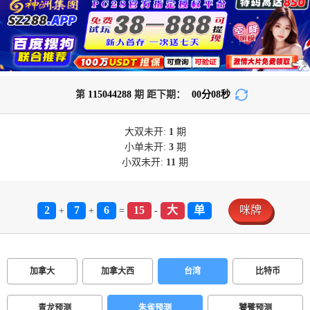
第
115044288
期 距下期：
00
分
07
秒
大双
未开:
1
期
小单
未开:
3
期
小双
未开:
11
期
2
7
6
15
大
单
咪牌
+
+
=
-
加拿大
加拿大西
台湾
比特币
青龙预测
朱雀预测
饕餮预测