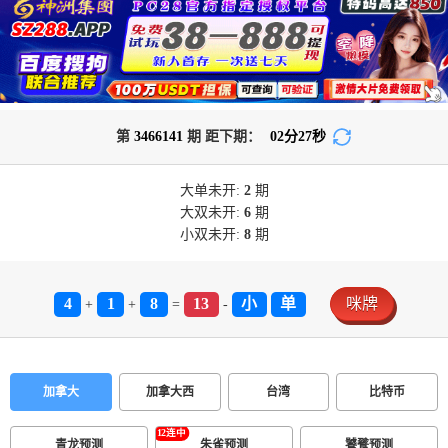
第
3466141
期 距下期：
02
分
26
秒
大单
未开:
2
期
大双
未开:
6
期
小双
未开:
8
期
4
1
8
13
小
单
咪牌
+
+
=
-
加拿大
加拿大西
台湾
比特币
青龙预测
朱雀预测
饕餮预测