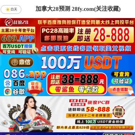
加拿大28预测 28fy.com(关注收藏)
白天