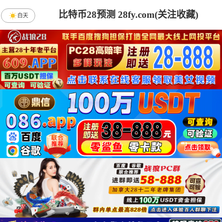
比特币28预测 28fy.com(关注收藏)
白天