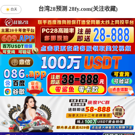
台湾28预测 28fy.com(关注收藏)
白天