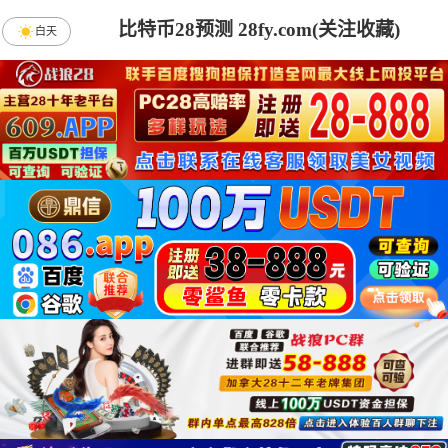
比特币28预测 28fy.com(关注收藏)
白天